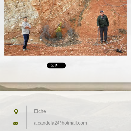
Elche
a.candel
a2@hotma
il.com