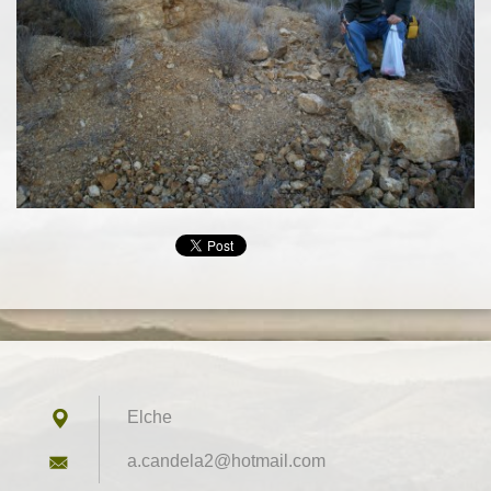
Elche
a.candel
a2@hotma
il.com