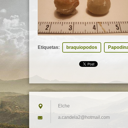
Etiquetas
:
braquiopodos
Papodin
Elche
a.candel
a2@hotma
il.com