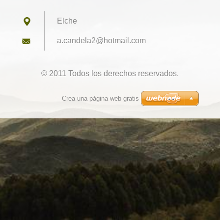
Elche
a.candel
a2@hotma
il.com
© 2011 Todos los derechos reservados.
Crea una página web gratis