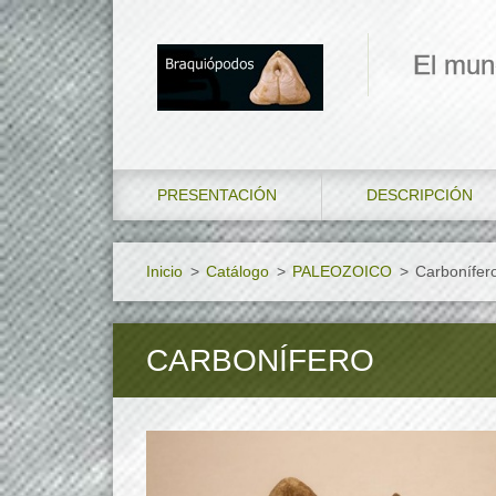
El mun
PRESENTACIÓN
DESCRIPCIÓN
Inicio
>
Catálogo
>
PALEOZOICO
>
Carbonífer
CARBONÍFERO