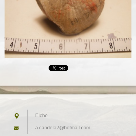
Elche
a.candel
a2@hotma
il.com