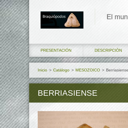
El mun
PRESENTACIÓN
DESCRIPCIÓN
Inicio
>
Catálogo
>
MESOZOICO
>
Berriasiens
BERRIASIENSE