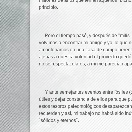
millones de años que tenían aquellos "bicho
principio.
Pero el tiempo pasó, y después de "milis", 
volvimos a encontrar mi amigo y yo, lo que 
amontonamos en una casa de campo herencia
ajenas a nuestra voluntad el proyecto quedó 
no ser espectaculares, a mi me parecían apa
Y ante semejantes eventos entre fósiles (qu
útiles y dejar constancia de ellos para que p
estos tesoros paleontológicos desaparezcan
recuerden y así, mi trabajo no habrá sido in
"sólidos y eternos".