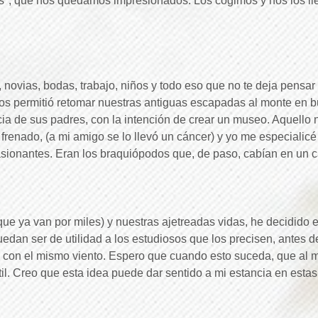
s", que nos quedamos impresionados. Los cogimos y nos los lle
novias, bodas, trabajo, niños y todo eso que no te deja pensar 
nos permitió retomar nuestras antiguas escapadas al monte en 
 de sus padres, con la intención de crear un museo. Aquello 
frenado, (a mi amigo se lo llevó un cáncer) y yo me especialic
sionantes. Eran los braquiópodos que, de paso, cabían en un c
e ya van por miles) y nuestras ajetreadas vidas, he decidido 
uedan ser de utilidad a los estudiosos que los precisen, antes d
 con el mismo viento. Espero que cuando esto suceda, que al
útil. Creo que esta idea puede dar sentido a mi estancia en est