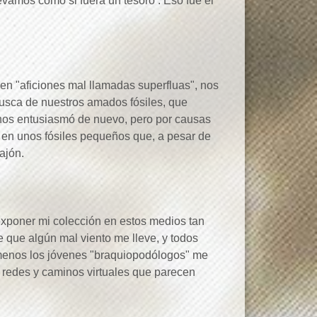
vamos como si fuera un tesoro : Eso fue el
en "aficiones mal llamadas superfluas", nos
busca de nuestros amados fósiles, que
nos entusiasmó de nuevo, pero por causas
é en unos fósiles pequeños que, a pesar de
ajón.
exponer mi colección en estos medios tan
e que algún mal viento me lleve, y todos
 menos los jóvenes "braquiopodólogos" me
as redes y caminos virtuales que parecen