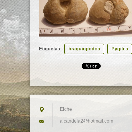
Etiquetas
:
braquiopodos
Pygites
Elche
a.candel
a2@hotma
il.com