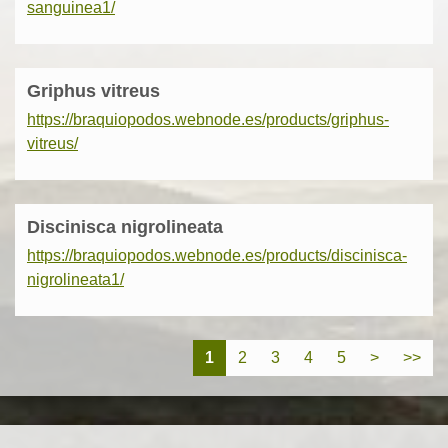
sanguinea1/
Griphus vitreus
https://braquiopodos.webnode.es/products/griphus-
vitreus/
Discinisca nigrolineata
https://braquiopodos.webnode.es/products/discinisca-
nigrolineata1/
1
2
3
4
5
>
>>