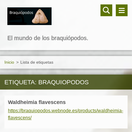
El mundo de los braquiópodos.
Inicio
>
Lista de etiquetas
ETIQUETA: BRAQUIOPODOS
Waldheimia flavescens
https://braquiopodos.webnode.es/products/waldheimia-
flavescens/