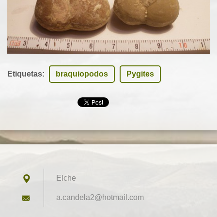
Etiquetas
:
braquiopodos
Pygites
Elche
a.candel
a2@hotma
il.com