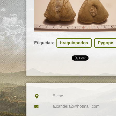
Etiquetas
:
braquiopodos
Pygope
Elche
a.candel
a2@hotma
il.com