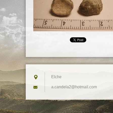
Elche
a.candel
a2@hotma
il.com