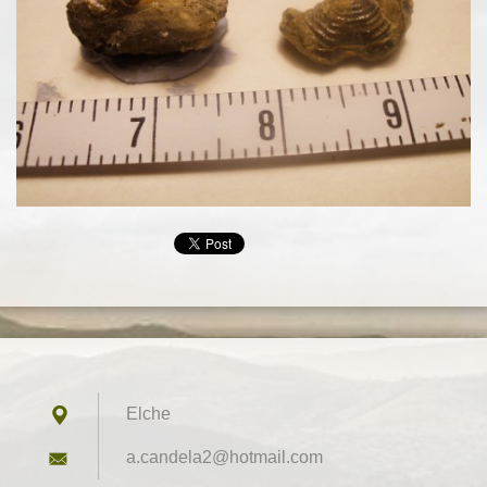
Elche
a.candel
a2@hotma
il.com