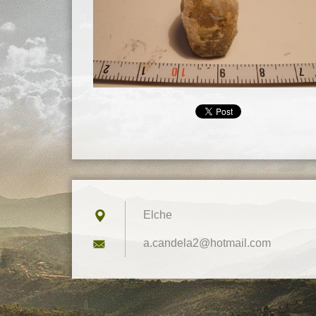
Elche
a.candel
a2@hotma
il.com