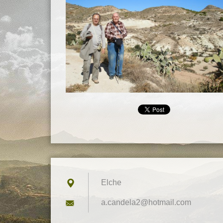
Elche
a.candel
a2@hotma
il.com