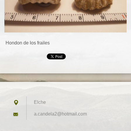
Hondon de los frailes
Elche
a.candel
a2@hotma
il.com