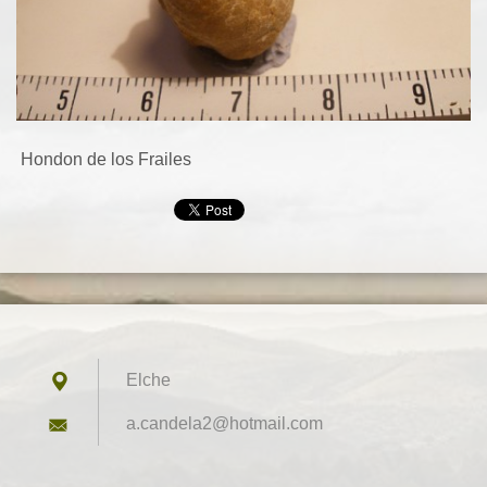
Hondon de los Frailes
Elche
a.candel
a2@hotma
il.com