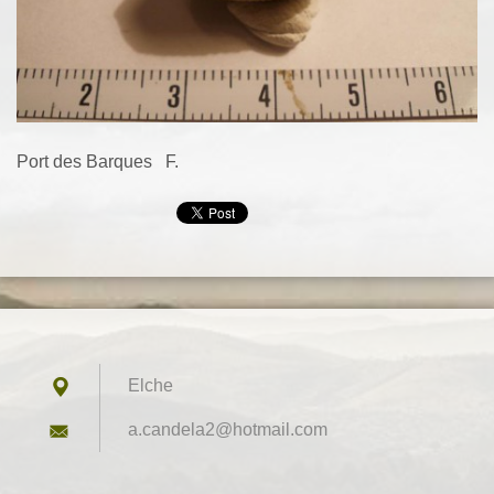
Port des Barques F.
Elche
a.candel
a2@hotma
il.com