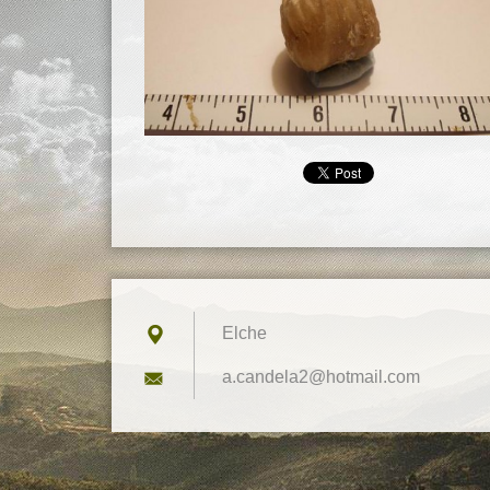
Elche
a.candel
a2@hotma
il.com