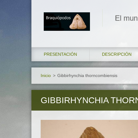
El mun
PRESENTACIÓN
DESCRIPCIÓN
Inicio
>
Gibbirhynchia thorncombiensis
GIBBIRHYNCHIA THOR