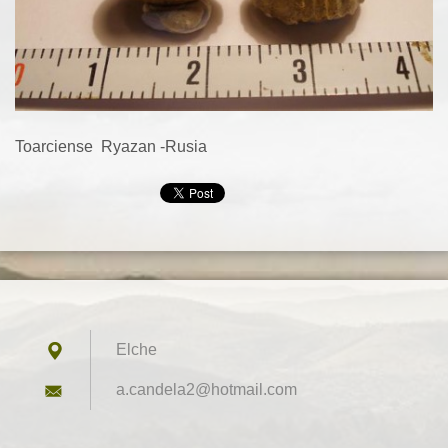
Toarciense Ryazan -Rusia
Elche
a.candel
a2@hotma
il.com