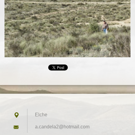
Elche
a.candel
a2@hotma
il.com