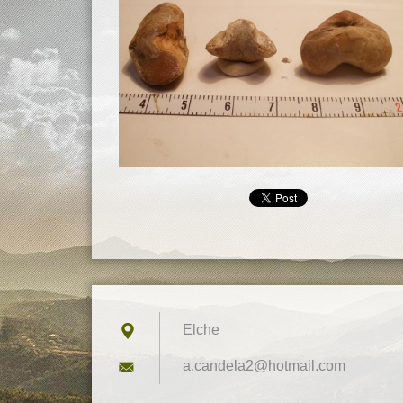
Elche
a.candel
a2@hotma
il.com