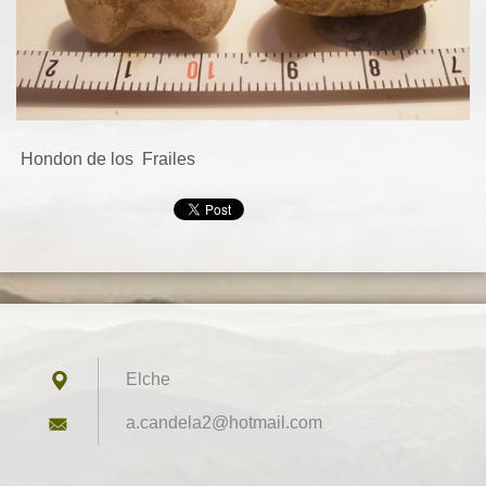
Hondon de los Frailes
Elche
a.candel
a2@hotma
il.com