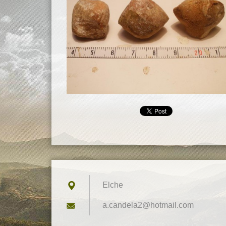
Elche
a.candel
a2@hotma
il.com