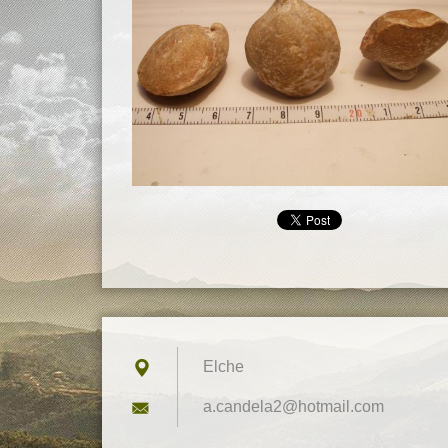
Elche
a.candel
a2@hotma
il.com