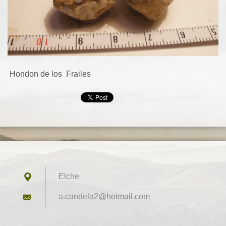
Hondon de los Frailes
Elche
a.candel
a2@hotma
il.com