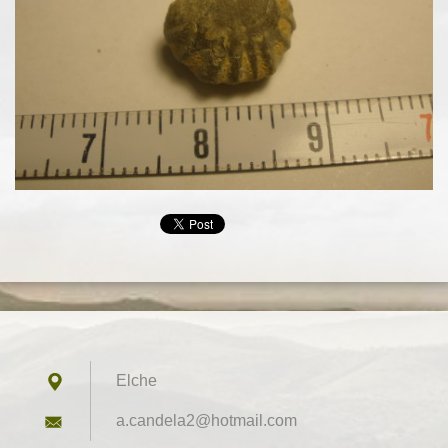
Elche
a.candel
a2@hotma
il.com