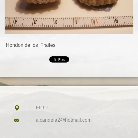
Hondon de los Frailes
Elche
a.candel
a2@hotma
il.com