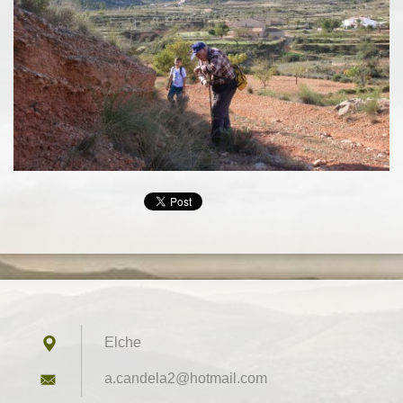
Elche
a.candel
a2@hotma
il.com