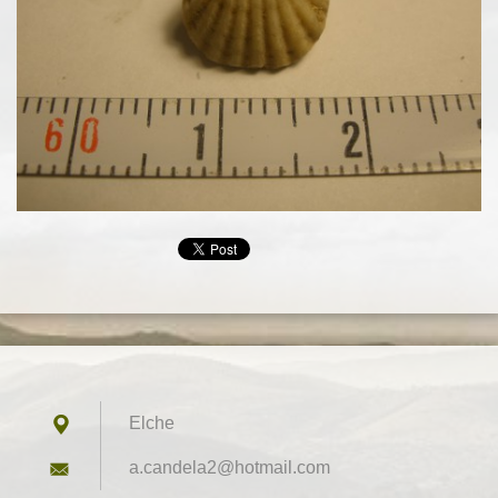
Elche
a.candel
a2@hotma
il.com