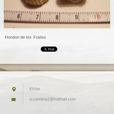
Hondon de los Frailes
Elche
a.candel
a2@hotma
il.com