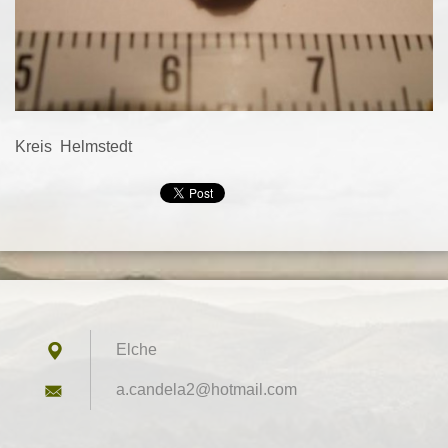
Kreis Helmstedt
Elche
a.candel
a2@hotma
il.com