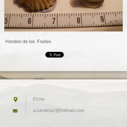
Hondon de los Frailes
Elche
a.candel
a2@hotma
il.com