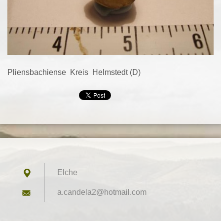
Pliensbachiense Kreis Helmstedt (D)
Elche
a.candel
a2@hotma
il.com