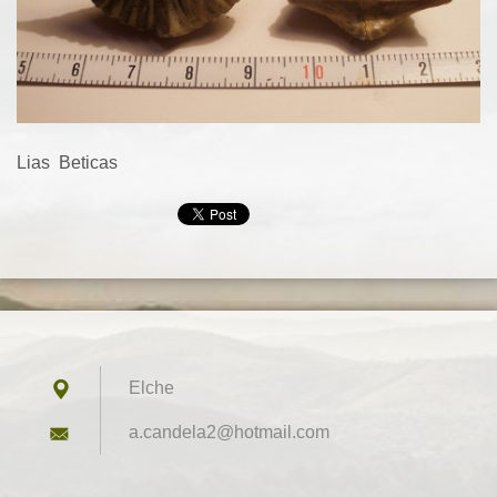
Lias Beticas
Elche
a.candel
a2@hotma
il.com