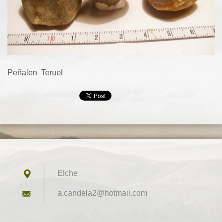
Peñalen Teruel
Elche
a.candel
a2@hotma
il.com