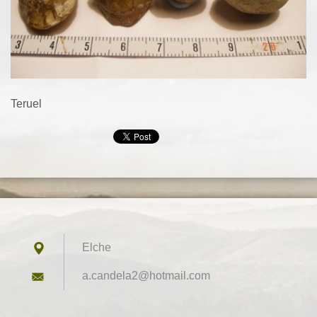
Teruel
Elche
a.candel
a2@hotma
il.com