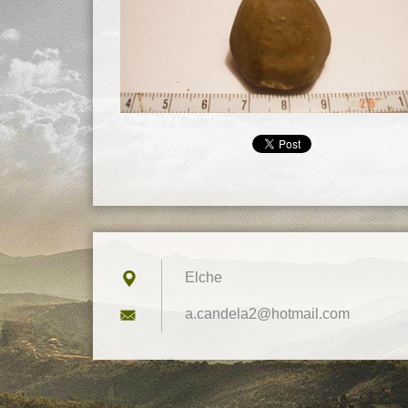
Elche
a.candel
a2@hotma
il.com