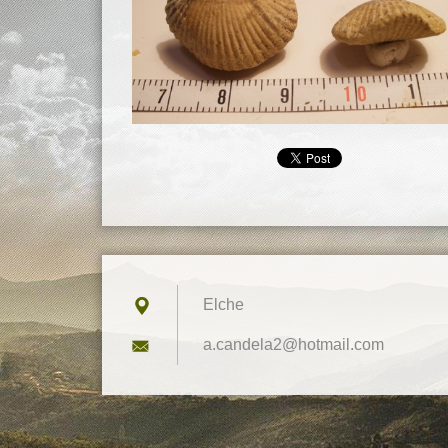
Elche
a.candel
a2@hotma
il.com