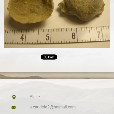
Elche
a.candel
a2@hotma
il.com