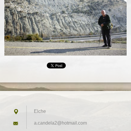
Elche
a.candel
a2@hotma
il.com