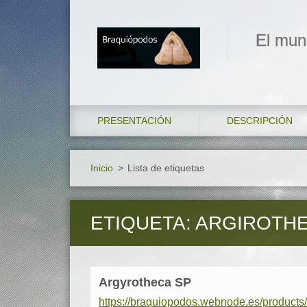
El mun
PRESENTACIÓN
DESCRIPCIÓN
Inicio
>
Lista de etiquetas
ETIQUETA: ARGIROTH
Argyrotheca SP
https://braquiopodos.webnode.es/products/