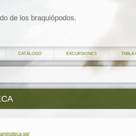
do de los braquiópodos.
CATÁLOGO
EXCURSIONES
TABLA
ECA
argiroteca-sp/