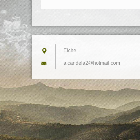
Elche
a.candel
a2@hotma
il.com