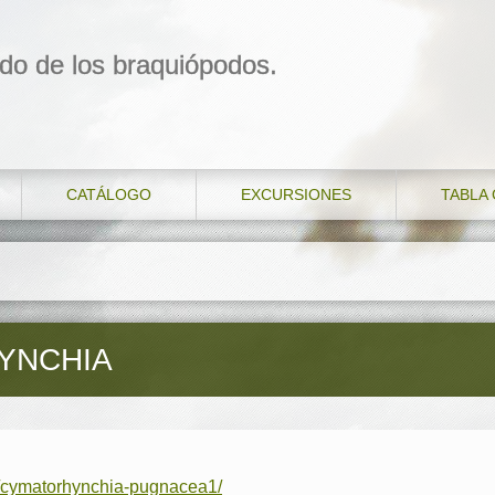
do de los braquiópodos.
CATÁLOGO
EXCURSIONES
TABLA
YNCHIA
s/cymatorhynchia-pugnacea1/