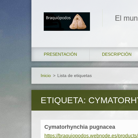
El mun
PRESENTACIÓN
DESCRIPCIÓN
Inicio
>
Lista de etiquetas
ETIQUETA: CYMATORH
Cymatorhynchia pugnacea
https://braquiopodos.webnode.es/product