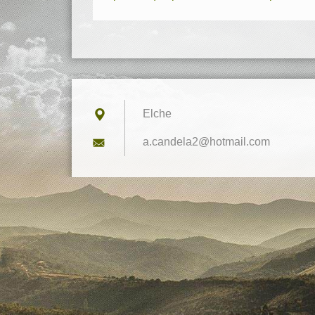
Elche
a.candel
a2@hotma
il.com