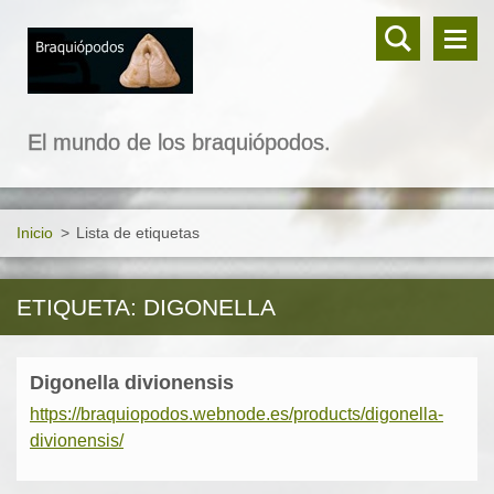
El mundo de los braquiópodos.
Inicio
>
Lista de etiquetas
ETIQUETA: DIGONELLA
Digonella divionensis
https://braquiopodos.webnode.es/products/digonella-
divionensis/