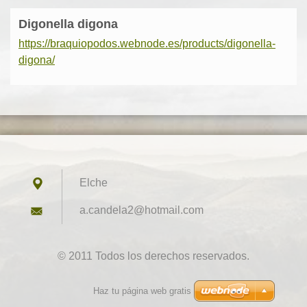
Digonella digona
https://braquiopodos.webnode.es/products/digonella-
digona/
Elche
a.candel
a2@hotma
il.com
© 2011 Todos los derechos reservados.
Haz tu página web gratis