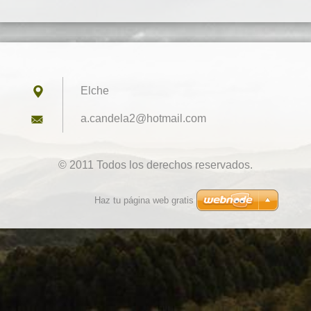
Elche
a.candel
a2@hotma
il.com
© 2011 Todos los derechos reservados.
Haz tu página web gratis