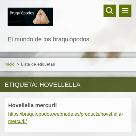
El mundo de los braquiópodos.
Inicio
>
Lista de etiquetas
ETIQUETA: HOVELLELLA
Hovellella mercurii
https://braquiopodos.webnode.es/products/hovellella-
mercurii/