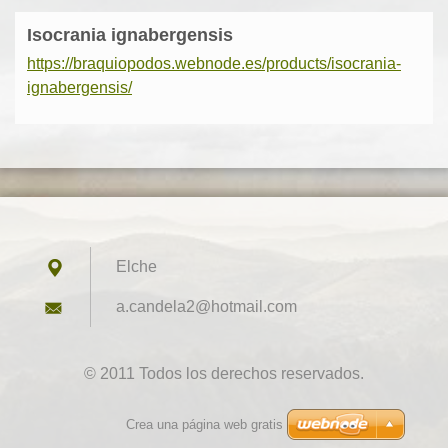
Isocrania ignabergensis
https://braquiopodos.webnode.es/products/isocrania-
ignabergensis/
Elche
a.candel
a2@hotma
il.com
© 2011 Todos los derechos reservados.
Crea una página web gratis