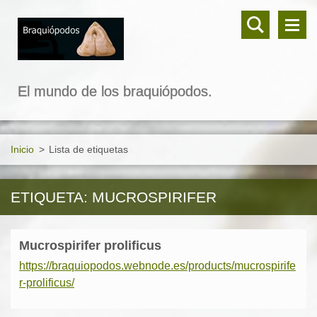
El mundo de los braquiópodos.
Inicio
>
Lista de etiquetas
ETIQUETA: MUCROSPIRIFER
Mucrospirifer prolificus
https://braquiopodos.webnode.es/products/mucrospirife
r-prolificus/