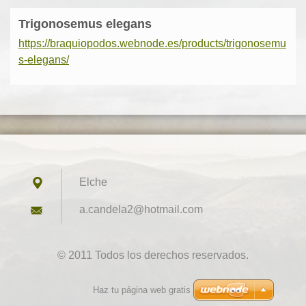
Trigonosemus elegans
https://braquiopodos.webnode.es/products/trigonosemu
s-elegans/
Elche
a.candel
a2@hotma
il.com
© 2011 Todos los derechos reservados.
Haz tu página web gratis