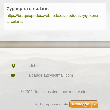
Zygospira circularis
https://braquiopodos.webnode.es/products/zygospira-
circularis/
Elche
a.candel
a2@hotma
il.com
© 2011 Todos los derechos reservados.
Haz tu página web gratis