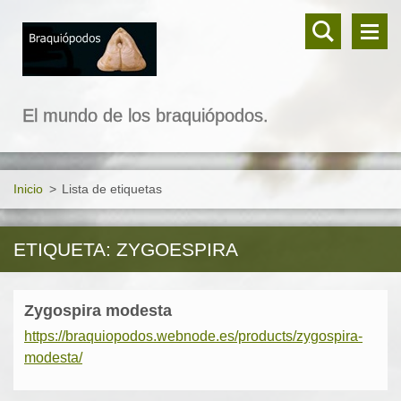
El mundo de los braquiópodos.
Inicio
>
Lista de etiquetas
ETIQUETA: ZYGOESPIRA
Zygospira modesta
https://braquiopodos.webnode.es/products/zygospira-
modesta/